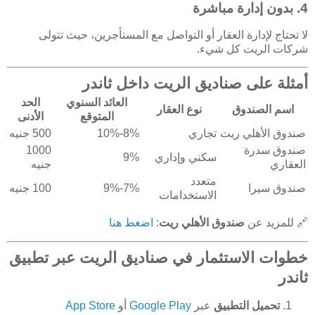
4.
بدون إدارة مباشرة
لا تحتاج لإدارة العقار أو التواصل مع المستأجرين، حيث تتولى
شركات الريت كل شيء.
أمثلة على صناديق الريت داخل ثاندر
العائد السنوي
الحد
اسم الصندوق
نوع العقار
المتوقع
الأدنى
صندوق الأهلي ريت
تجاري
8%-10%
500 جنيه
صندوق سدرة
1000
سكني وإداري
9%
العقاري
جنيه
متعدد
صندوق سيرا
7%-9%
100 جنيه
الاستخدامات
🔗 للمزيد عن
صندوق الأهلي ريت
:
اضغط هنا
خطوات الاستثمار في صناديق الريت عبر تطبيق
ثاندر
تحميل التطبيق
عبر
Google Play
أو
App Store