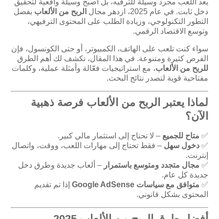
يعد اللعب مجرد وسيلة للترفيه، بل أصبح وسيلة واقعية لتحقيق
دخل ثابت. في عام 2025، ازدهر مجال
الربح من الألعاب
بفضل
التطور التكنولوجي، وزيادة الطلب على المحتوى الترفيهي،
وتوسع الاقتصاد الرقمي.
سواء كنت تلعب على الهاتف، الكمبيوتر، أو حتى الكونسول، فإن
الفرص كثيرة ومتنوعة. في هذا المقال، نكشف لك أهم الطرق
للربح من الألعاب
، مع استراتيجيات فعّالة وأمثلة عملية، وكلمات
مفتاحية قوية لتصدر نتائج البحث.
لماذا يعتبر الربح من الألعاب فرصة ذهبية
الآن؟
✅
متاح للجميع
– لا تحتاج إلى استثمار مالي كبير.
✅
دخول سهل
– فقط تحتاج إلى مهارات اللعب، ووقت، واتصال
إنترنت.
✅
مجال متجدد ومتوسع باستمرار
– ألعاب جديدة وطرق دخل
جديدة كل عام.
✅
متوافق مع سياسات Google AdSense
إذا تم تقديم
المحتوى بشكل قانوني.
أفضل طرق الربح من الألعاب 2025