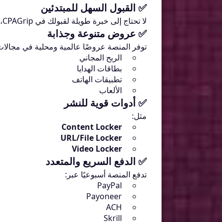
✅ القبول السهل للمبتدئين
لا تحتاج إلى خبرة طويلة لقبولك في CPAGrip، فقط قدم طلبًا احترافيًا وستتم الموافقة غالبًا خلال 24-48 ساعة.
✅ عروض متنوعة وجذابة
توفر المنصة عروضًا عالمية ومحلية في مجالات
الربح المجاني
بطاقات الهدايا
تطبيقات الهاتف
الألعاب
✅ أدوات قوية للنشر
مثل:
Content Locker
URL/File Locker
Video Locker
✅ الدفع السريع والمتعدد
تدفع المنصة أسبوعيًا عبر:
PayPal
Payoneer
ACH
Skrill