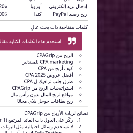
إدخال بريد إلكتروني
أوروبا
 - 3.00$
ربح رصيد PayPal
كندا
 - 4.00$
كلمات مفتاحية ذات بحث عالٍ
استخدم هذه الكلمات لكتابة مقال
الربح من CPAGrip
CPA marketing للمبتدئين
كيف أربح من CPA
أفضل عروض CPA 2025
طرق جلب ترافيك ل CPA
استراتيجيات الربح من CPAGrip
مواقع لربح المال بدون رأس مال
ربح بطاقات جوجل بلاي مجانًا
نصائح لزيادة الأرباح من CPAGrip
ركّز على الدول ذات العائد المرتفع (Tier 1).
لا تستخدم وسائل احتيالية مثل البوتات أو