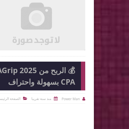

2026-08-04
Ahmed Magdi Mohamed
شاهد الموضوع
شاهد الموضوع
CPA بسهولة واحتراف
منذ سنة تقريبا
الصفحة الرئيس
Power Man


