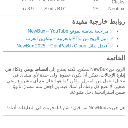
Clicks
3.9 / 5
Skrill، BTC
2$
Neobux
روابط خارجية مفيدة
✅
مراجعة شاملة لموقع NewBux – YouTube
✅
دليل الربح من PTC بالعربية – بيتكوين العرب
✅
أفضل بدائل NewBux 2025 – CoinPayU، Ojooo
الخاتمة
الربح من NewBux ممكن، لكنه يحتاج إلى
انضباط يومي
و
ذكاء في
إدارة الإحالات
. يمكن أن يكون خطوة أولى جيدة لأي مبتدئ في
مجال العمل من المنزل. ولكن كما هو الحال مع أي مشروع ربحي
صغير، لا تضع كل وقتك أو أملك فيه. بل اجعل منه مصدرًا ثانويًا
ضمن استراتيجية دخل متنوعة.
هل جربت NewBux من قبل؟ شاركنا تجربتك في التعليقات أدناه!