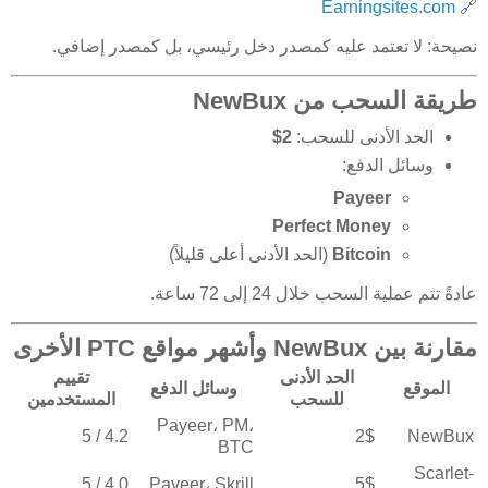
Earningsites.com
🔗
نصيحة: لا تعتمد عليه كمصدر دخل رئيسي، بل كمصدر إضافي.
طريقة السحب من NewBux
الحد الأدنى للسحب:
2$
وسائل الدفع:
Payeer
Perfect Money
Bitcoin
(الحد الأدنى أعلى قليلاً)
عادةً تتم عملية السحب خلال 24 إلى 72 ساعة.
مقارنة بين NewBux وأشهر مواقع PTC الأخرى
الحد الأدنى
تقييم
الموقع
وسائل الدفع
للسحب
المستخدمين
Payeer، PM،
4.2 / 5
2$
NewBux
BTC
Scarlet-
4.0 / 5
Payeer، Skrill
5$