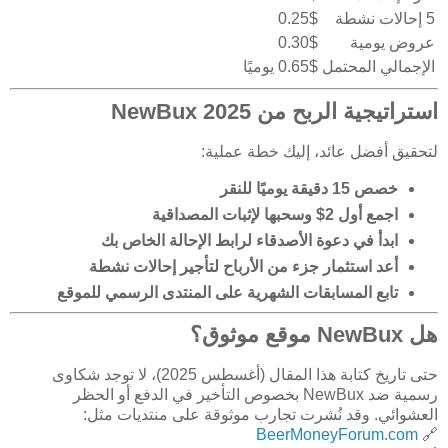
5 إحالات نشطة
0.25$
عروض يومية
0.30$
الإجمالي المحتمل
0.65$ يوميًا
استراتيجية الربح من NewBux 2025
لتحقيق أفضل عائد، إليك خطة عملية:
خصص 15 دقيقة يوميًا للنقر
اجمع أول 2$ وسحبها لإثبات المصداقية
ابدأ في دعوة الأصدقاء لرابط الإحالة الخاص بك
أعد استثمار جزء من الأرباح لتأجير إحالات نشطة
تابع المسابقات الشهرية على المنتدى الرسمي للموقع
هل NewBux موقع موثوق؟
حتى تاريخ كتابة هذا المقال (أغسطس 2025)، لا توجد شكاوى
رسمية ضد NewBux بخصوص التأخير في الدفع أو الحظر
العشوائي. وقد نُشرت تجارب موثوقة على منتديات مثل:
BeerMoneyForum.com
🔗