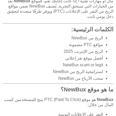
مال أو مهارات تقنية؟ إذا كانت إجابتك نعم، فموقع
NewBux
يعد
من الخيارات التي تستحق التجربة. يُصنف NewBux ضمن مواقع
الربح من النقر على الإعلانات (PTC) ويوفر طرقًا متعددة لتحقيق
دخل يومي ثابت.
الكلمات الرئيسية:
الربح من NewBux
مواقع PTC مضمونة
الربح من الإنترنت 2025
أفضل موقع نقر إعلاني
NewBux scam or legit
استراتيجية الربح من NewBux
سحب الأرباح من NewBux
ما هو موقع NewBux؟
NewBux
هو موقع PTC (Paid To Click) يتيح للمستخدمين كسب
المال من خلال:
النقر على الإعلانات اليومية