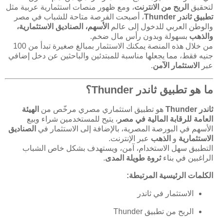
لتحقيق
الربح من الانترنت
، ومع ظهور منصات استثمارية عربية مثل
تطبيق ثاندر Thunder
، أصبحت الفرصة متاحة للشباب في مصر
والوطن العربي للدخول إلى عالم
الأسهم، الصناديق الاستثمارية،
والذهب
بسهولة وبدون رأس مال ضخم.
من خلال هذه المنصة يمكنك الاستثمار بمبالغ صغيرة تبدأ من 100
جنيه فقط، مما يجعلها مناسبة للمبتدئين والباحثين عن دخل إضافي
عبر
الاستثمار الآمن
.
ما هو تطبيق ثاندر Thunder؟
ثاندر Thunder
هو تطبيق استثماري مصري مرخّص من
الهيئة
العامة للرقابة المالية في مصر
، يتيح للمستخدمين شراء وبيع
الأسهم في البورصة المصرية، بالإضافة إلى الاستثمار في
الصناديق
الاستثمارية
و
الذهب
عبر الإنترنت.
التطبيق سهل الاستخدام، آمن، ويستهدف بشكل خاص الشباب
الراغبين في بناء
ثروة طويلة المدى
.
الكلمات الرئيسية المرتبطة:
الاستثمار في ثاندر
الربح من تطبيق Thunder