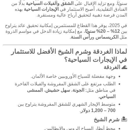
سنويًا. ومع تزايد الإقبال على
الشقق والفيلات السياحية
بدلًا من
الفنادق التقليدية، أصبح الاستثمار في
الإيجارات السياحية
بهذه
المدن فرصة ذهبية لتحقيق أرباح عالية ومستقرة.
في 2025، يوفر هذا القطاع للمستثمرين إمكانية تحقيق عائد يتراوح
بين
12% – 20% سنويًا
، مع إمكانية زيادة الدخل في مواسم الذروة
مثل
الكريسماس
و
رأس السنة
.
لماذا الغردقة وشرم الشيخ الأفضل للاستثمار
في الإيجارات السياحية؟
🌊
الغردقة
وجهة مفضلة للسياح الأوروبيين خاصة الألمان.
الطلب مرتفع على الشقق المفروشة والفيلات الفاخرة
في مناطق مثل:
الجونة
،
سهل حشيش
،
الممشى
السياحي
.
متوسط الإيجار الشهري للشقق المفروشة يتراوح بين
700 – 1,200 دولار
.
🏝️
شرم الشيخ
محط أنظار السياح الروس والإيطاليين.