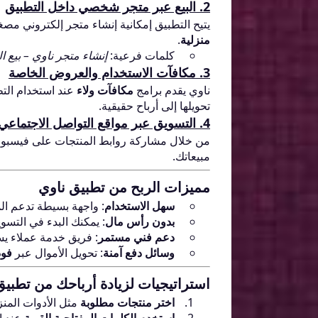
2.
البيع عبر متجر شخصي داخل التطبيق
يتيح التطبيق إمكانية إنشاء متجر إلكتروني مص
منزلية
.
كلمات فرعية:
إنشاء متجر ناوي – بيع 
3.
مكافآت الاستخدام والعروض الخاصة
ناوي يقدم برامج
مكافآت ولاء
عند استخدام التط
تحويلها إلى أرباح حقيقية.
4.
التسويق عبر مواقع التواصل الاجتماعي
من خلال مشاركة روابط المنتجات على فيسبوك، 
مبيعاتك.
مميزات الربح من تطبيق ناوي
سهل الاستخدام
: واجهة بسيطة تدعم الم
بدون رأس مال
: يمكنك البدء في التسويق
دعم فني مستمر
: فريق خدمة عملاء ي
وسائل دفع آمنة
: تحويل الأموال عبر
فود
استراتيجيات لزيادة أرباحك من تطبيق
اختر منتجات مطلوبة
مثل الأدوات المن