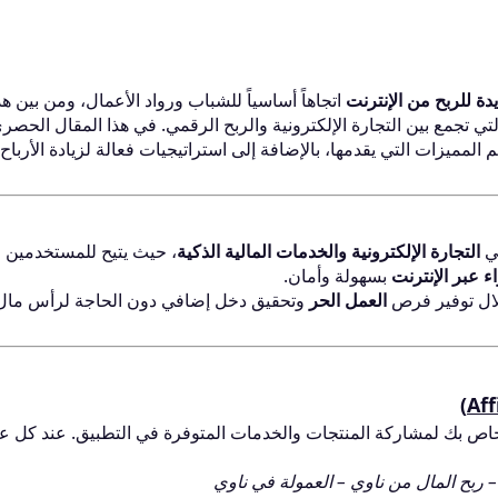
ة للربح من الإنترنت
اتجاهاً أساسياً للشباب ورواد الأعمال، ومن بين ه
تي تجمع بين التجارة الإلكترونية والربح الرقمي. في هذا المقال الحصر
م المميزات التي يقدمها، بالإضافة إلى استراتيجيات فعالة لزيادة الأرباح
ي
التجارة الإلكترونية والخدمات المالية الذكية
، حيث يتيح للمستخدمين
ء عبر الإنترنت
بسهولة وأمان.
لال توفير فرص
العمل الحر
وتحقيق دخل إضافي دون الحاجة لرأس مال
di Mohamed
hmed Magdi
Unknown
484
254
1
مشاركة
مشاركة
مشاركة واحدة
 بك لمشاركة المنتجات والخدمات المتوفرة في التطبيق. عند كل عم
E Women's One
الحمد لله علي النعم 
حامل موبايل مغناط
اعطاها الله لنا
ched Mesh Maxi
– ربح المال من ناوي – العمولة في ناوي
Buckle High Slit
سهل التركيب وذو 
2026-04-12
2026-08-07
2026-07-25
جوي رووم، لون أسو
n Evening Gown