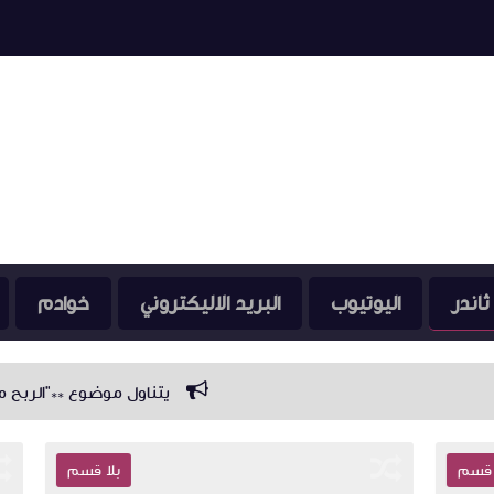
ثاندر
اليوتيوب
البريد الاليكتروني
خوادم
يتناول موضوع **"الربح من التأمين"** زاوية 
سم
بلا قسم