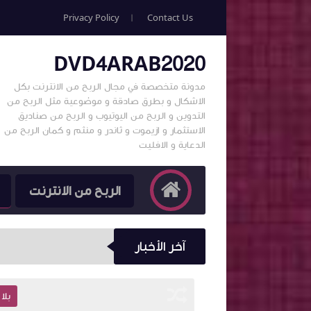
Privacy Policy
Contact Us
DVD4ARAB2020
مدونة متخصصة في مجال الربح من الانترنت بكل
الاشكال و بطرق صادقة و موضوعية مثل الربح من
التدوين و الربح من اليوتيوب و الربح من صناديق
الاستثمار و ازيموت و ثاندر و منثم و كمان الربح من
الدعاية و الافليت
الربح من الانترنت
آخر الأخبار
بلا قسم
بلا ق