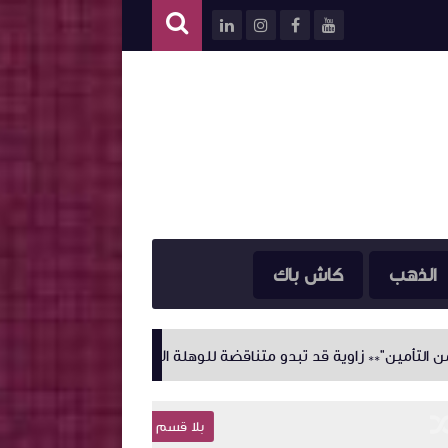
الذهب
كاش باك
قد تبدو متناقضة للوهلة الأولى؛ فالتأمين في أصله قائم على مبدأ **"التع
بلا قسم