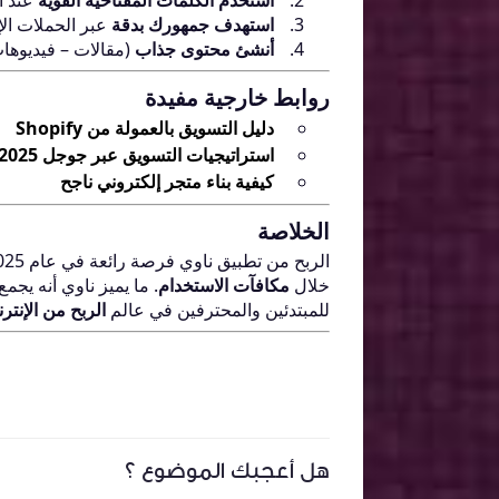
استخدم الكلمات المفتاحية القوية
عند ا
استهدف جمهورك بدقة
عبر الحملات ال
أنشئ محتوى جذاب
(مقالات – فيديوها
روابط خارجية مفيدة
دليل التسويق بالعمولة من Shopify
استراتيجيات التسويق عبر جوجل 2025
كيفية بناء متجر إلكتروني ناجح
الخلاصة
الربح من تطبيق ناوي فرصة رائعة في عام 2025 لتحقيق دخل ثابت سواء عبر
خلال
مكافآت الاستخدام
. ما يميز ناوي أنه يجمع
للمبتدئين والمحترفين في عالم
الربح من الإنتر
هل أعجبك الموضوع ؟