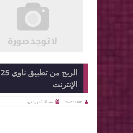

2026-08-05
Ahmed Magdi Mohamed
شاهد الموضوع
شاهد الموضوع
الإنترنت
منذ 10 أشهر تقريبا
Power Man

