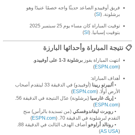
فريق أوفييدو الصاعد حديثًا واجه خصمًا عنيدًا وهو
برشلونة. (
SI
)
توقيت المباراة كان مساء يوم 25 سبتمبر 2025
بتوقيت إسبانيا. (
SI
)
📋 نتيجة المباراة وأحداثها البارزة
انتهت المباراة بفوز
برشلونة 3-1 على أوفييدو
.
)
ESPN.com
(
أهداف المباراة:
•
ألبيرتو ريينا
(أوفييدو) في الدقيقة 33 ليتقدم أصحاب
الأرض أولًا. (
ESPN.com
)
•
إريك غارسيا
(برشلونة) عدّل النتيجة في الدقيقة 56.
)
ESPN.com
(
•
روبرت ليفاندوفسكي
(من تسديدة بالرأس) منح
التقدم لبرشلونة في الدقيقة 70. (
ESPN.com
)
•
رونالد أراوخو
أضاف الهدف الثالث في الدقيقة 88.
)
AS USA
(