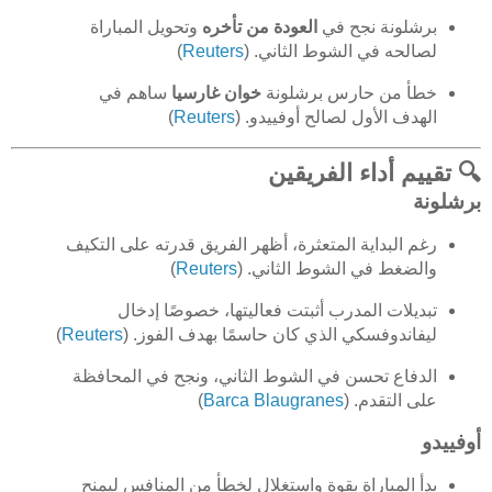
برشلونة نجح في
العودة من تأخره
وتحويل المباراة
لصالحه في الشوط الثاني. (
Reuters
)
خطأ من حارس برشلونة
خوان غارسيا
ساهم في
الهدف الأول لصالح أوفييدو. (
Reuters
)
🔍 تقييم أداء الفريقين
برشلونة
رغم البداية المتعثرة، أظهر الفريق قدرته على التكيف
والضغط في الشوط الثاني. (
Reuters
)
تبديلات المدرب أثبتت فعاليتها، خصوصًا إدخال
ليفاندوفسكي الذي كان حاسمًا بهدف الفوز. (
Reuters
)
الدفاع تحسن في الشوط الثاني، ونجح في المحافظة
على التقدم. (
Barca Blaugranes
)
أوفييدو
بدأ المباراة بقوة واستغلال لخطأ من المنافس ليمنح