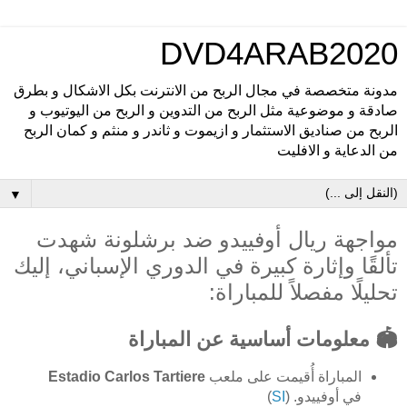
DVD4ARAB2020
مدونة متخصصة في مجال الربح من الانترنت بكل الاشكال و بطرق
صادقة و موضوعية مثل الربح من التدوين و الربح من اليوتيوب و
الربح من صناديق الاستثمار و ازيموت و ثاندر و منثم و كمان الربح
من الدعاية و الافليت
▼
مواجهة ريال أوفييدو ضد برشلونة شهدت
تألقًا وإثارة كبيرة في الدوري الإسباني، إليك
تحليلًا مفصلاً للمباراة:
🏟️ معلومات أساسية عن المباراة
المباراة أُقيمت على ملعب
Estadio Carlos Tartiere
في أوفييدو. (
SI
)