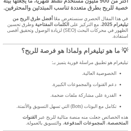
أكثر من
900 مليون مستخدم نشط شهريًا
، ما يجعلها بيئة
خصبة للربح بطرق متعددة تناسب المبتدئين والمحترفين.
في هذا المقال الحصري سنستعرض معًا
أفضل طرق الربح من
تيليغرام 2025
، مع التركيز على
الكلمات المفتاحية
وطرق تحسين
الظهور في محركات البحث (SEO) لزيادة الوصول وتحقيق أقصى
استفادة.
💡 ما هو تيليغرام ولماذا هو فرصة للربح؟
تيليغرام هو تطبيق مراسلة فورية يتميز بـ:
الخصوصية العالية.
دعم القنوات والمجموعات الكبيرة.
القدرة على مشاركة ملفات ضخمة.
تكامل مع البوتات (Bots) التي تسهل التسويق والأتمتة.
هذه الخصائص جعلت منه منصة مثالية للربح عبر
القنوات
المتخصصة
،
المجموعات المدفوعة
، والتسويق بالعمولة.