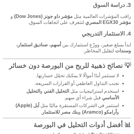
3. دراسة السوق
راقب المؤشرات العالمية مثل
مؤشر داو جونز (Dow Jones)
و
مؤشر EGX30 المصري
لتتعرف على اتجاهات السوق.
4. الاستثمار التدريجي
ابدأ بمبلغ صغير، ووزّع استثمارك بين
أسهم، صناديق استثمار،
وسندات
لتقليل المخاطر.
💡 نصائح ذهبية للربح من البورصة دون خسائر
لا تستثمر أبدًا أموالًا لا يمكنك تحمّل خسارتها.
تجنب التداول العاطفي أو القرارات السريعة.
استخدم استراتيجيات مثل
التحليل الفني
و
التحليل
الأساسي
قبل شراء أي سهم.
استثمر في الشركات المستقرة ماليًا مثل
آبل (Apple)
و
أرامكو (Aramco)
و
بنك مصر للاستثمار
.
📊 أفضل أدوات التحليل في البورصة