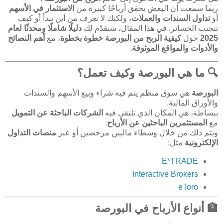
ربما سمعت أن البعض يحقق أرباحًا كبيرة من
الاستثمار في الأسهم
أو
تداول السندات والعملات
، ولكنك لا تعرف من أين تبدأ أو كيف
تتجنب الخسائر. في هذا المقال، سنقدّم لك
دليلًا شاملًا ومحدثًا لعام
2025
حول
كيفية الربح من البورصة خطوة بخطوة
، مع
أهم النصائح
والأدوات والمواقع الموثوقة
.
🔍 ما هي البورصة وكيف تعمل؟
البورصة
هي سوق منظم يتم فيه شراء وبيع الأسهم والسندات
والأوراق المالية.
ببساطة، هي المكان الذي تلتقي فيه
الشركات الباحثة عن التمويل
مع
المستثمرين الباحثين عن الأرباح
.
ويتم ذلك من خلال وسطاء ماليين مرخصين أو عبر
منصات التداول
الإلكترونية
مثل:
E*TRADE
Interactive Brokers
eToro
🏦 أنواع الأرباح في البورصة