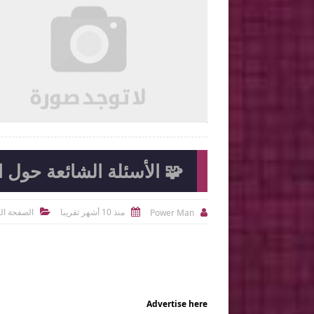

2026-08-04
Ahmed Magdi Mohamed
شاهد الموضوع
شاهد الموضوع
🧩 الأسئلة الشائعة حول الر
منذ 10 أشهر تقريبا
الصفحة ال
Power Man



Advertise here