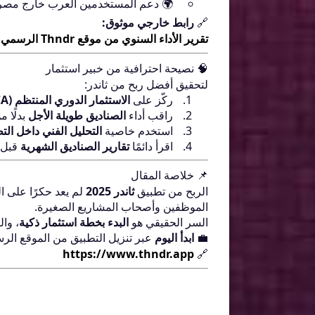
🌍 دعم المستخدمين العرب خارج مصر لل
🔗
رابط خارجي موثوق:
تقرير الأداء السنوي من موقع Thndr الرسمي
🧠 نصيحة احترافية من خبير استثمار
لتحقيق أفضل ربح من ثاندر:
ركّز على
الاستثمار الدوري المنتظم (DCA)
راقب أداء
الصناديق طويلة الأجل
بدلًا م
استخدم خاصية
التحليل الفني داخل الت
اقرأ دائمًا
تقارير الصناديق الشهرية
قبل ا
📌 خلاصة المقال
الربح من تطبيق
ثاندر 2025
لم يعد حكرًا على ا
الموظفين وأصحاب المشاريع الصغيرة.
السر الحقيقي هو
البدء بخطة استثمار ذكية
، وال
💼
ابدأ اليوم
عبر تنزيل التطبيق من الموقع الر
https://www.thndr.app
🔗