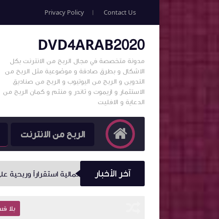
Privacy Policy
Contact Us
DVD4ARAB2020
مدونة متخصصة في مجال الربح من الانترنت بكل
الاشكال و بطرق صادقة و موضوعية مثل الربح من
التدوين و الربح من اليوتيوب و الربح من صناديق
الاستثمار و ازيموت و ثاندر و منثم و كمان الربح من
الدعاية و الافليت
الربح من الانترنت
آخر الأخبار
أمين** من أكثر القطاعات المالية استقراراً وربحية على مستوى العالم
بلا قسم
بلا ق