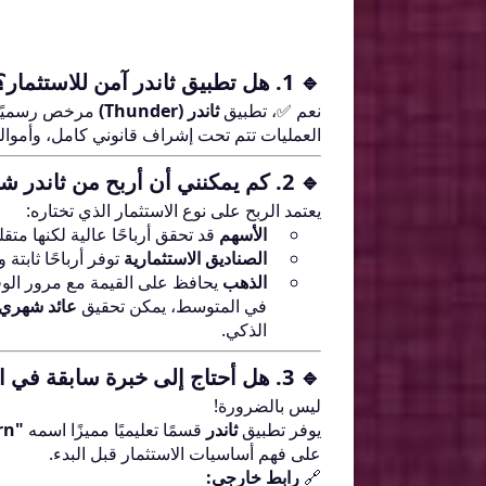
🔹 1. هل تطبيق ثاندر آمن للاستثمار؟
نعم ✅، تطبيق
ثاندر (Thunder)
مرخص رسميًا
العمليات تتم تحت إشراف قانوني كامل، وأم
🔹 2. كم يمكنني أن أربح من ثاندر شهريًا؟
يعتمد الربح على نوع الاستثمار الذي تختاره:
الأسهم
قد تحقق أرباحًا عالية لكنها متقل
الصناديق الاستثمارية
توفر أرباحًا ثابتة وأ
الذهب
يحافظ على القيمة مع مرور الو
في المتوسط، يمكن تحقيق
عائد شهري يتراوح
الذكي.
🔹 3. هل أحتاج إلى خبرة سابقة في الاستثمار؟
ليس بالضرورة!
يوفر تطبيق
ثاندر
قسمًا تعليميًا مميزًا اسمه
"Thndr Learn"
على فهم أساسيات الاستثمار قبل البدء.
🔗
رابط خارجي: