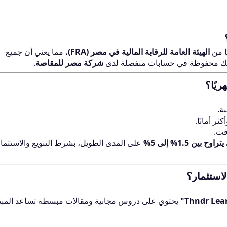
 من
الهيئة العامة للرقابة المالية في مصر (FRA)
، مما يعني أن جميع
والك محفوظة في حسابات منفصلة لدى
شركة مصر للمقاصة
.
بة.
كثر أمانًا.
قت.
 بين 1.5% إلى 5%
على المدى الطويل، بشرط التنويع والاستثمار
di Mohamed
hmed Magdi
Unknown
يحتوي على دروس مجانية ومقالات مبسطة تساعد المبت
484
253
1
مشاركة
مشاركة
مشاركة واحدة
E Women's One
استراتيجيات تحقيق 
الحمد لله علي النعم 