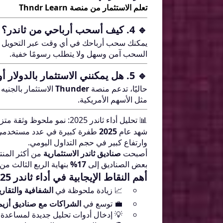
تعلم الاستثمار من منصة Thndr Learn
🔹 4. كيف أسحب أرباحي من ثاندر؟
يمكنك سحب أرباحك في أي وقت عبر التحويل ا
السحب آمن وسهل ولا يتطلب رسومًا خفية.
🔹 5. هل يمكنني الاستثمار بالدولار أو العملات الأجنبية؟
حاليًا، تدعم منصة
Thunder
الاستثمار بالجنيه
مثل الأسهم الأمريكية.
📊 تحليل أداء ثاندر 2025: نمو ملحوظ وثقة متزايدة
شهد عام
2025
طفرة كبيرة في عدد مستخدم
وارتفاع كبير في حجم التداول اليومي.
أصبحت
صناديق ثاندر الاستثمارية
من أكثر المنت
بعض الصناديق إلى
17%
بنهاية الربع الثالث من 2025.
أهم النقاط الإيجابية في أداء ثاندر 2025:
📈 زيادة ملحوظة في
الشفافية والتقاري
💼 توسع في
الشراكات مع صناديق أزيم
💡 إدخال أدوات تحليل جديدة لمساعدة ا