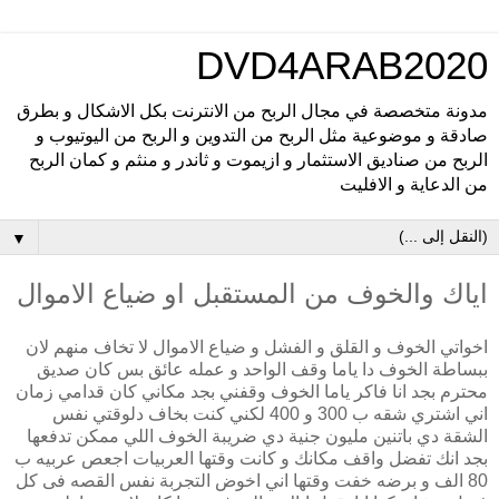
DVD4ARAB2020
مدونة متخصصة في مجال الربح من الانترنت بكل الاشكال و بطرق
صادقة و موضوعية مثل الربح من التدوين و الربح من اليوتيوب و
الربح من صناديق الاستثمار و ازيموت و ثاندر و منثم و كمان الربح
من الدعاية و الافليت
▼
اياك والخوف من المستقبل او ضياع الاموال
اخواتي الخوف و القلق و الفشل و ضياع الاموال لا تخاف منهم لان
ببساطة الخوف دا ياما وقف الواحد و عمله عائق بس كان صديق
محترم بجد انا فاكر ياما الخوف وقفني بجد مكاني كان قدامي زمان
اني اشتري شقه ب 300 و 400 لكني كنت بخاف دلوقتي نفس
الشقة دي باتنين مليون جنية دي ضريبة الخوف اللي ممكن تدفعها
بجد انك تفضل واقف مكانك و كانت وقتها العربيات اجعص عربيه ب
80 الف و برضه خفت وقتها اني اخوض التجربة نفس القصه فى كل