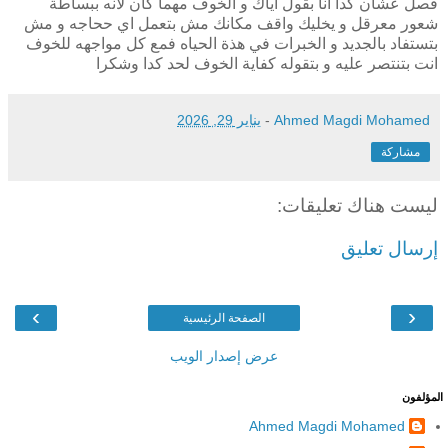
فصل عشان كدا انا بقول اياك و الخوف مهما كان لانه ببساطة
شعور معرقل و يخليك واقف مكانك مش بتعمل اي ححاجه و مش
بتستفاد بالجديد و الخبرات في هذة الحياه فمع كل مواجهه للخوف
انت بتنتصر عليه و بتقوله كفاية الخوف لحد كدا وشكرا
Ahmed Magdi Mohamed
-
يناير 29, 2026
مشاركة
ليست هناك تعليقات:
إرسال تعليق
›
‹
الصفحة الرئيسية
عرض إصدار الويب
المؤلفون
Ahmed Magdi Mohamed