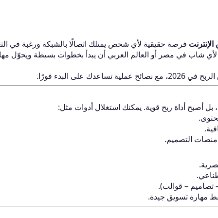
 الإنترنت
فرصة حقيقية لأي شخص يمتلك اتصالًا بالشبكة ورغبة في التع
 لأي شاب في مصر أو العالم العربي أن يبدأ بخطوات بسيطة ويحوّل مهار
على البدء فورًا.
 بل أصبح أداة ربح قوية. يمكنك استغلال أدوات مثل:
حتوى.
ية.
 منصات التصميم.
صرية.
طناعي.
 تصاميم – قوالب).
di Mohamed
hmed Magdi
Unknown
قط مهارة تسويق جيدة.
484
253
1
مشاركة
مشاركة
مشاركة واحدة
E Women's One
استراتيجيات تحقيق 
الحمد لله علي النعم 