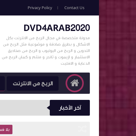
Privacy Policy
Contact Us
DVD4ARAB2020
مدونة متخصصة في مجال الربح من الانترنت بكل
الاشكال و بطرق صادقة و موضوعية مثل الربح من
التدوين و الربح من اليوتيوب و الربح من صناديق
الاستثمار و ازيموت و ثاندر و منثم و كمان الربح من
الدعاية و الافليت
الربح من الانترنت
آخر الأخبار
بلا قسم
بلا ق