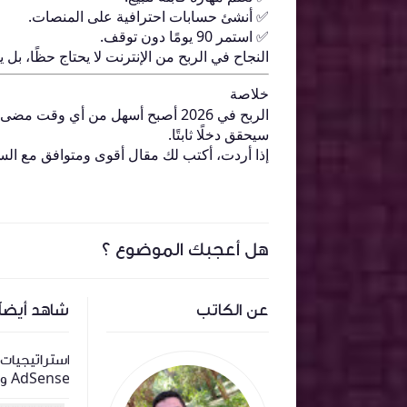
✅ أنشئ حسابات احترافية على المنصات.
✅ استمر 90 يومًا دون توقف.
النجاح في الربح من الإنترنت لا يحتاج حظًا، بل يحت
خلاصة
الربح في 2026 أصبح أسهل من أي و
سيحقق دخلًا ثابتًا.
إذا أردت، أكتب لك مقال أقوى ومتوافق مع السي
هل أعجبك الموضوع ؟
عن الكاتب
شاهد أيضاً
ر وثيقة
دليلك الشامل لـ "التأمين": كيف تحمي
في
ممتلكاتك ومستقبلك بأقل التكاليف؟
AdSense وضمان القبول السريع