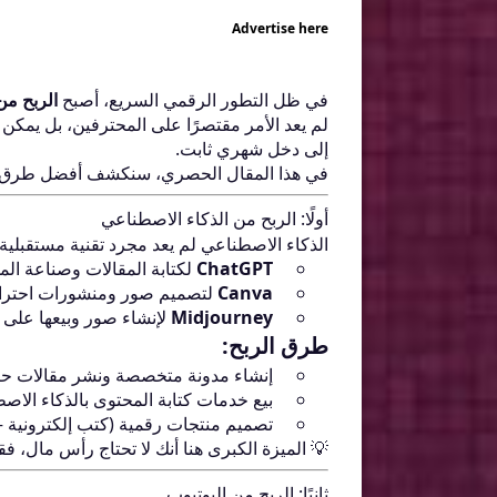
Advertise here
في ظل التطور الرقمي السريع، أصبح
الربح من
لم يعد الأمر مقتصرًا على المحترفين، بل يمكن
إلى دخل شهري ثابت.
في هذا المقال الحصري، سنكشف أفضل طرق الربح في 2026، مع نصائح عملية تساعدك 
أولًا: الربح من الذكاء الاصطناعي
الذكاء الاصطناعي لم يعد مجرد تقنية مستقبلية،
ChatGPT
لكتابة المقالات وصناعة الم
Canva
لتصميم صور ومنشورات احتراف
Midjourney
لإنشاء صور وبيعها على
طرق الربح:
إنشاء مدونة متخصصة ونشر مقالات ح
بيع خدمات كتابة المحتوى بالذكاء الاص
تصميم منتجات رقمية (كتب إلكترونية –
💡 الميزة الكبرى هنا أنك لا تحتاج رأس مال، ف
ثانيًا: الربح من اليوتيوب