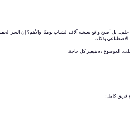
رنت مجرد حلم… بل أصبح واقع يعيشه آلاف الشباب يوميًا. والأهم؟ إن السر الحق
 الاصطناعي بذكاء.
لت، الموضوع ده هيغير كل حاجة.
ج فريق كامل:
di Mohamed
hmed Magdi
Unknown
484
253
1
مشاركة
مشاركة
مشاركة واحدة
E Women's One
استراتيجيات تحقيق 
الحمد لله علي النعم 