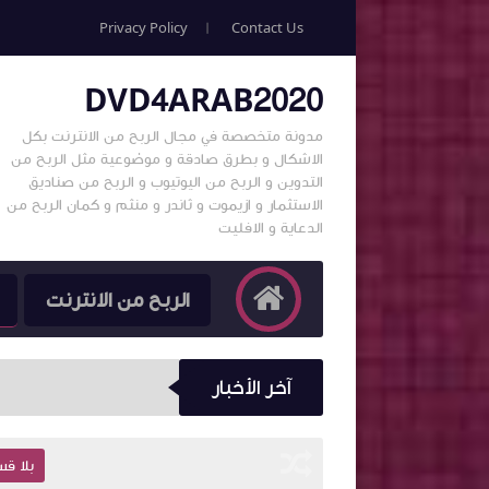
Privacy Policy
Contact Us
DVD4ARAB2020
مدونة متخصصة في مجال الربح من الانترنت بكل
الاشكال و بطرق صادقة و موضوعية مثل الربح من
التدوين و الربح من اليوتيوب و الربح من صناديق
الاستثمار و ازيموت و ثاندر و منثم و كمان الربح من
الدعاية و الافليت
الربح من الانترنت
آخر الأخبار
بلا قسم
بلا ق