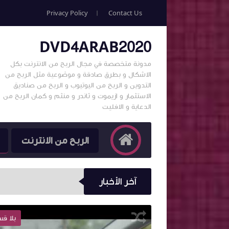
Privacy Policy
Contact Us
DVD4ARAB2020
مدونة متخصصة في مجال الربح من الانترنت بكل
الاشكال و بطرق صادقة و موضوعية مثل الربح من
التدوين و الربح من اليوتيوب و الربح من صناديق
الاستثمار و ازيموت و ثاندر و منثم و كمان الربح من
الدعاية و الافليت
الربح من الانترنت
آخر الأخبار
بلا قسم
بلا ق