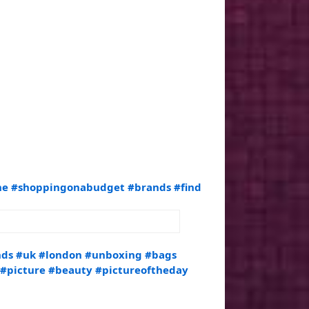
ne
#shoppingonabudget
#brands
#find
nds
#uk
#london
#unboxing
#bags
#picture
#beauty
#pictureoftheday