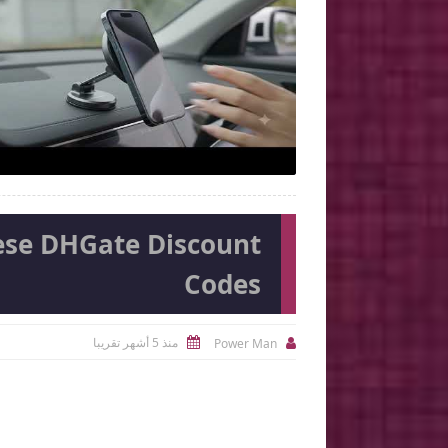

2026-08-05
Ahmed Magdi Mohamed
شاهد الموضوع
شاهد الموضوع
ese DHGate Discount
Codes
منذ 5 أشهر تقريبا
Power Man

