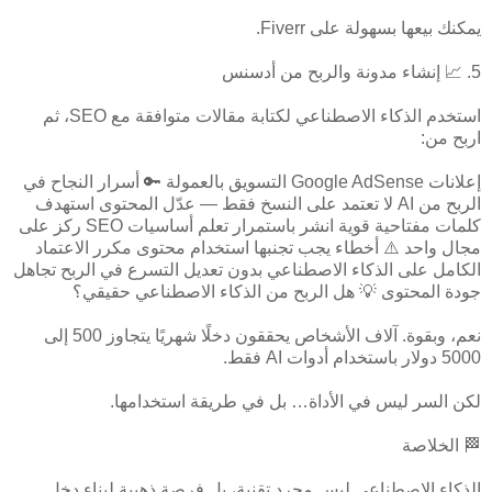
يمكنك بيعها بسهولة على Fiverr.
5. 📈 إنشاء مدونة والربح من أدسنس
استخدم الذكاء الاصطناعي لكتابة مقالات متوافقة مع SEO، ثم
اربح من:
إعلانات Google AdSense التسويق بالعمولة 🔑 أسرار النجاح في
الربح من AI لا تعتمد على النسخ فقط — عدّل المحتوى استهدف
كلمات مفتاحية قوية انشر باستمرار تعلم أساسيات SEO ركز على
مجال واحد ⚠️ أخطاء يجب تجنبها استخدام محتوى مكرر الاعتماد
الكامل على الذكاء الاصطناعي بدون تعديل التسرع في الربح تجاهل
جودة المحتوى 💡 هل الربح من الذكاء الاصطناعي حقيقي؟
نعم، وبقوة. آلاف الأشخاص يحققون دخلًا شهريًا يتجاوز 500 إلى
5000 دولار باستخدام أدوات AI فقط.
لكن السر ليس في الأداة… بل في طريقة استخدامها.
🏁 الخلاصة
الذكاء الاصطناعي ليس مجرد تقنية، بل فرصة ذهبية لبناء دخل